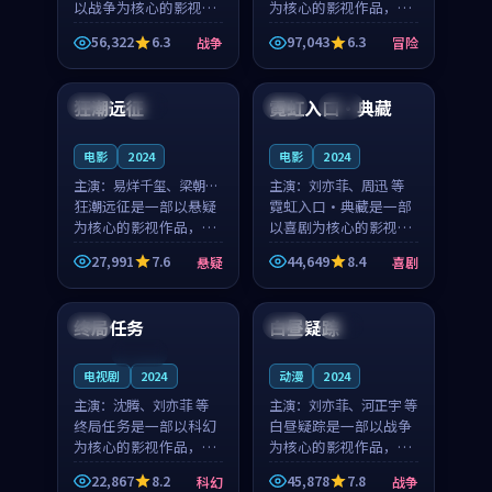
以战争为核心的影视作
为核心的影视作品，围
品，围绕危机、反转与
绕危机、反转与人物成
56,322
6.3
97,043
6.3
战争
冒险
人物成长展开，整体节
长展开，整体节奏紧
99:00
99:01
奏紧凑，值得推荐观
凑，值得推荐观看。
看。
狂潮远征
霓虹入口·典藏
法国
高分
日本
独播
电影
2024
电影
2024
主演：
易烊千玺、梁朝伟
主演：
刘亦菲、周迅 等
等
狂潮远征是一部以悬疑
霓虹入口·典藏是一部
为核心的影视作品，围
以喜剧为核心的影视作
绕危机、反转与人物成
品，围绕危机、反转与
27,991
7.6
44,649
8.4
悬疑
喜剧
长展开，整体节奏紧
人物成长展开，整体节
99:35
99:49
凑，值得推荐观看。
奏紧凑，值得推荐观
看。
终局任务
白昼疑踪
泰国
中国
独播
连载中
电视剧
2024
动漫
2024
主演：
沈腾、刘亦菲 等
主演：
刘亦菲、河正宇 等
终局任务是一部以科幻
白昼疑踪是一部以战争
为核心的影视作品，围
为核心的影视作品，围
绕危机、反转与人物成
绕危机、反转与人物成
22,867
8.2
45,878
7.8
科幻
战争
长展开，整体节奏紧
长展开，整体节奏紧