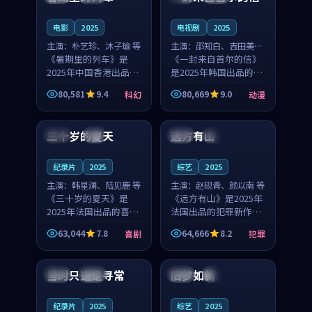
之...
与...
电影
2025
电视剧
2025
主演：
朴艺珍、沐子瑜 等
主演：
邵知白、吉田美琴
《暑期里的列车》是
等
《一封来自首尔的信》
2025年中国香港出品的
是2025年韩国出品的动
科幻新作，主创团队希
漫新作，主创团队希望
80,581
9.4
80,669
9.0
科幻
动漫
望用城市夜归人的故事
用高考往事的故事让观
99:12
99:48
让观众停下来想一想。
众停下来想一想。邵知
朴艺珍领衔，沐子瑜担
白领衔，吉田美琴担任
三十岁的夏天
远方有山
法国
4K
法国
独播
任重要角色，郑书延的
重要角色，谢承南的
叙...
叙...
纪录片
2025
综艺
2025
主演：
韩星澜、陆见鹿 等
主演：
赵砚青、颜以南 等
《三十岁的夏天》是
《远方有山》是2025年
2025年法国出品的喜剧
法国出品的犯罪新作，
新作，主创团队希望用
主创团队希望用高校追
63,044
7.8
64,666
8.2
喜剧
犯罪
深夜电台的故事让观众
梦的故事让观众停下来
99:32
99:08
停下来想一想。韩星澜
想一想。赵砚青领衔，
领衔，陆见鹿担任重要
颜以南担任重要角色，
当时只道是寻常
旧梦如新
泰国
杜比
中国
高分
角色，山田纯一的叙事
山田纯一的叙事节奏
节...
一...
纪录片
2025
综艺
2025