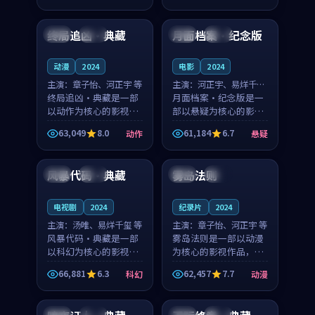
99:56
99:31
凑，值得推荐观看。
凑，值得推荐观看。
终局追凶·典藏
月面档案·纪念版
法国
院线
泰国
高分
动漫
2024
电影
2024
主演：
章子怡、河正宇 等
主演：
河正宇、易烊千玺
终局追凶·典藏是一部
等
月面档案·纪念版是一
以动作为核心的影视作
部以悬疑为核心的影视
品，围绕危机、反转与
作品，围绕危机、反转
63,049
8.0
61,184
6.7
动作
悬疑
人物成长展开，整体节
与人物成长展开，整体
99:46
99:28
奏紧凑，值得推荐观
节奏紧凑，值得推荐观
看。
看。
风暴代码·典藏
雾岛法则
韩国
独播
中国
高分
电视剧
2024
纪录片
2024
主演：
汤唯、易烊千玺 等
主演：
章子怡、河正宇 等
风暴代码·典藏是一部
雾岛法则是一部以动漫
以科幻为核心的影视作
为核心的影视作品，围
品，围绕危机、反转与
绕危机、反转与人物成
66,881
6.3
62,457
7.7
科幻
动漫
人物成长展开，整体节
长展开，整体节奏紧
99:47
99:41
奏紧凑，值得推荐观
凑，值得推荐观看。
看。
中国
完结
法国
院线