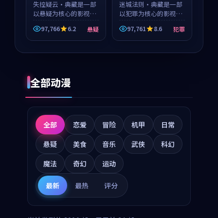
失控疑云·典藏是一部
迷城法则·典藏是一部
以悬疑为核心的影视作
以犯罪为核心的影视作
品，围绕危机、反转与
品，围绕危机、反转与
97,766
6.2
97,761
8.6
悬疑
犯罪
人物成长展开，整体节
人物成长展开，整体节
奏紧凑，值得推荐观
奏紧凑，值得推荐观
看。
看。
全部动漫
全部
恋爱
冒险
机甲
日常
悬疑
美食
音乐
武侠
科幻
魔法
奇幻
运动
最新
最热
评分