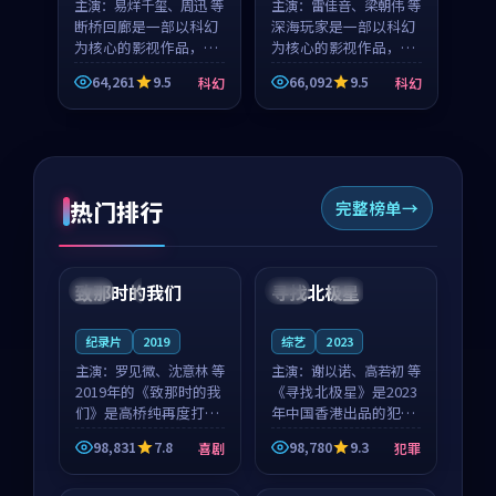
主演：
易烊千玺、周迅 等
主演：
雷佳音、梁朝伟 等
断桥回廊是一部以科幻
深海玩家是一部以科幻
为核心的影视作品，围
为核心的影视作品，围
绕危机、反转与人物成
绕危机、反转与人物成
64,261
9.5
66,092
9.5
科幻
科幻
长展开，整体节奏紧
长展开，整体节奏紧
凑，值得推荐观看。
凑，值得推荐观看。
热门排行
完整榜单
99:22
99:18
致那时的我们
寻找北极星
中国
4K
中国
4K
纪录片
2019
综艺
2023
主演：
罗见微、沈意林 等
主演：
谢以诺、高若初 等
2019年的《致那时的我
《寻找北极星》是2023
们》是高桥纯再度打磨
年中国香港出品的犯罪
的喜剧佳作。中国大陆
新作，主创团队希望用
98,831
7.8
98,780
9.3
喜剧
犯罪
的取景与都市寓言的氛
公路冒险的故事让观众
99:44
99:40
围相互成就，罗见微与
停下来想一想。谢以诺