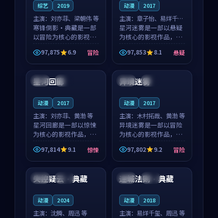
综艺
2019
动漫
2017
主演：
刘亦菲、梁朝伟 等
主演：
章子怡、易烊千玺
寒锋倒影·典藏是一部
等
星河迷雾是一部以悬疑
以冒险为核心的影视作
为核心的影视作品，围
品，围绕危机、反转与
绕危机、反转与人物成
97,875
6.9
97,853
8.1
冒险
悬疑
人物成长展开，整体节
长展开，整体节奏紧
99:41
89:39
奏紧凑，值得推荐观
凑，值得推荐观看。
看。
星河回廊
异境迷雾
中国
独播
中国
杜比
动漫
2017
动漫
2017
主演：
刘亦菲、黄渤 等
主演：
木村拓哉、黄渤 等
星河回廊是一部以惊悚
异境迷雾是一部以冒险
为核心的影视作品，围
为核心的影视作品，围
绕危机、反转与人物成
绕危机、反转与人物成
97,814
9.1
97,802
9.2
惊悚
冒险
长展开，整体节奏紧
长展开，整体节奏紧
99:26
99:20
凑，值得推荐观看。
凑，值得推荐观看。
失控疑云·典藏
迷城法则·典藏
中国
杜比
英国
完结
动漫
2024
动漫
2018
主演：
沈腾、周迅 等
主演：
易烊千玺、周迅 等