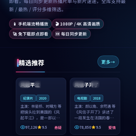
即看，每日同步更新热播片单与新片速递，全库支持最
新 / 最热 / 评分多维筛选。
📱 手机端流畅播放
🎬 1080P / 4K 高清画质
🚀 免下载即点即看
🆕 每日同步更新
精选推荐
更多
99:07
99:21
风起平江
风信子开了
美国
完结
法国
4K
纪录片
2020
电视剧
2018
主演：
林星桥、时晴方 等
主演：
颜以南、余可遇 等
把镜头拉到美国的《风
《风信子开了》讲述了
起平江》，是一部以时
一段发生在法国的春日
光记忆为底色的悬疑作
漫步故事。颜以南饰演
97,126
9.5
78,850
9.5
悬疑
爱情
品。林星桥和时晴方贡
的主角与余可遇的角色
99:53
99:47
献了2020年颇受关注的
因一场意外卷入更深的