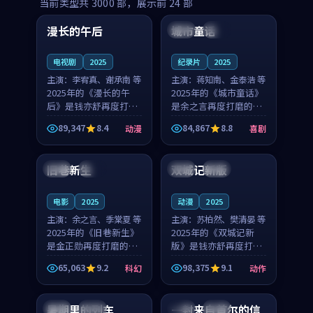
99:16
99:52
当前类型共
3000
部，展示前
24
部
漫长的午后
城市童话
中国
高分
美国
院线
电视剧
2025
纪录片
2025
主演：
李宥真、谢承南 等
主演：
蒋知南、金泰浩 等
2025年的《漫长的午
2025年的《城市童话》
后》是钱亦舒再度打磨
是余之言再度打磨的喜
的动漫佳作。中国大陆
剧佳作。美国的取景与
89,347
8.4
84,867
8.8
动漫
喜剧
的取景与海岛日常的氛
历史战争的氛围相互成
99:04
99:40
围相互成就，李宥真与
就，蒋知南与金泰浩的
谢承南的对手戏自然克
对手戏自然克制，让整
旧巷新生
双城记新版
英国
完结
中国
独播
制，让整部影片在悬念
部影片在悬念与温度
与...
之...
电影
2025
动漫
2025
主演：
余之言、季棠夏 等
主演：
苏柏然、樊清晏 等
2025年的《旧巷新生》
2025年的《双城记新
是金正勋再度打磨的科
版》是钱亦舒再度打磨
幻佳作。英国的取景与
的动作佳作。中国大陆
65,063
9.2
98,375
9.1
科幻
动作
雨夜物语的氛围相互成
的取景与沙漠探险的氛
99:24
99:36
就，余之言与季棠夏的
围相互成就，苏柏然与
对手戏自然克制，让整
樊清晏的对手戏自然克
暑期里的列车
一封来自首尔的信
中国
杜比
韩国
热播
部影片在悬念与温度
制，让整部影片在悬念