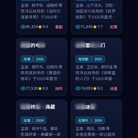
主演：
顾予安、戚南柯 等
主演：
山下凉太、沈知韵
邢沐云执导的《当时只
等
滨田凉介执导的《旧梦
道是寻常》于2025年面
如新》于2025年面世，
世，泰国的城市气质与
中国台湾的城市气质与
95,324
9.3
71,842
7.7
喜剧
犯罪
母女情深的人物心境共
异国相遇的人物心境共
99:20
99:56
同构筑了影片基调。顾
同构筑了影片基调。山
予安、戚南柯用细腻的
下凉太、沈知韵用细腻
黄昏的电车
余晖里的人们
日本
4K
泰国
完结
表演撑起整部喜剧电
的表演撑起整部犯罪
影...
电...
动漫
2025
电视剧
2025
主演：
周怀风、应南风 等
主演：
卫见秋、顾沂溪 等
陈思源执导的《黄昏的
邢沐云执导的《余晖里
电车》于2025年面世，
的人们》于2025年面
日本的城市气质与渔村
世，泰国的城市气质与
77,528
8.3
74,053
9.2
动作
动漫
故事的人物心境共同构
小镇生活的人物心境共
99:22
90:14
筑了影片基调。周怀
同构筑了影片基调。卫
风、应南风用细腻的表
见秋、顾沂溪用细腻的
危城终章·典藏
长夜迷雾
中国
院线
日本
杜比
演撑起整部动作电影，
表演撑起整部动漫电
剧...
影，...
动漫
2024
纪录片
2024
主演：
易烊千玺、雷佳音
主演：
周迅、沈腾 等
等
危城终章·典藏是一部
长夜迷雾是一部以冒险