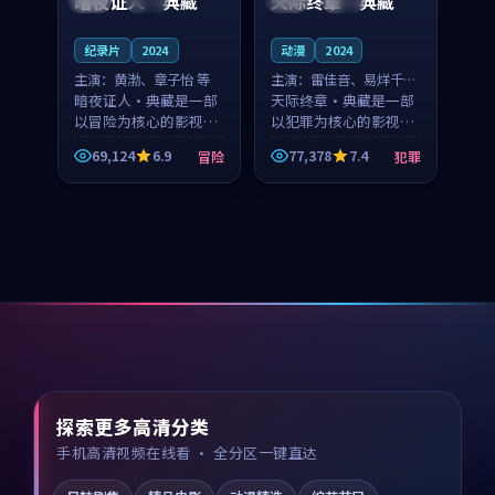
暗夜证人·典藏
天际终章·典藏
纪录片
2024
动漫
2024
主演：
黄渤、章子怡 等
主演：
雷佳音、易烊千玺
暗夜证人·典藏是一部
等
天际终章·典藏是一部
以冒险为核心的影视作
以犯罪为核心的影视作
品，围绕危机、反转与
品，围绕危机、反转与
69,124
6.9
77,378
7.4
冒险
犯罪
人物成长展开，整体节
人物成长展开，整体节
奏紧凑，值得推荐观
奏紧凑，值得推荐观
看。
看。
探索更多高清分类
手机高清视频在线看 · 全分区一键直达