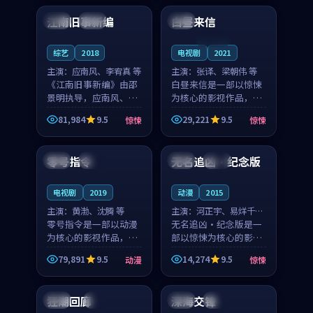
合作演出，影片在情感
纠葛，爱情元素贯穿始
江南旧事新编
白昼来信
日本
院线
法国
层次与现实质感之间
终，节奏稳健而富有张
游...
力，...
连载中
综艺
2018
电视剧
2021
主演：
应南风、李宥真 等
主演：
张译、梁朝伟 等
《江南旧事新编》由邵
白昼来信是一部以惊悚
景明执导，应南风、李
为核心的影视作品，围
宥真领衔主演，是一部
绕危机、反转与人物成
81,984
9.5
29,221
9.5
惊悚
惊悚
2018年上映的日本惊悚
长展开，整体节奏紧
99:08
94:37
综艺。影片以邻里温情
凑，值得推荐观看。
为切入，呈现一段从初
零号指令
无名追凶·纪念版
中国
院线
中国
热播
遇到告别都浸着真实
情...
电视剧
2019
动漫
2015
主演：
黄渤、沈腾 等
主演：
河正宇、易烊千玺
零号指令是一部以动漫
等
无名追凶·纪念版是一
为核心的影视作品，围
部以惊悚为核心的影视
绕危机、反转与人物成
作品，围绕危机、反转
79,891
9.5
14,274
9.5
动漫
惊悚
长展开，整体节奏紧
与人物成长展开，整体
99:13
99:42
凑，值得推荐观看。
节奏紧凑，值得推荐观
看。
狂潮回廊
深海交锋
泰国
4K
中国
独播