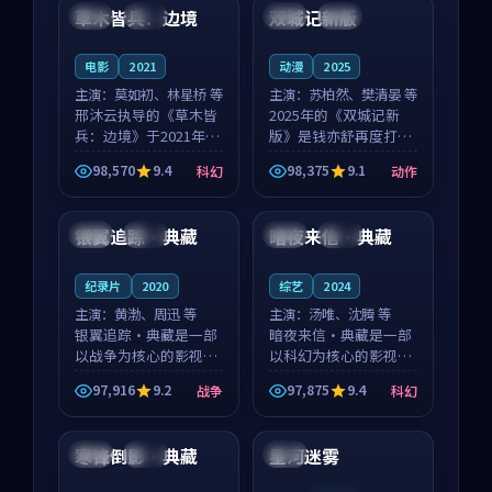
沈意林的对手戏自然克
领衔，高若初担任重要
草木皆兵：边境
双城记新版
泰国
独播
中国
独播
制，让整部影片在悬
角色，戚南柯的叙事
念...
节...
电影
2021
动漫
2025
主演：
莫如初、林星桥 等
主演：
苏柏然、樊清晏 等
邢沐云执导的《草木皆
2025年的《双城记新
兵：边境》于2021年面
版》是钱亦舒再度打磨
世，泰国的城市气质与
的动作佳作。中国大陆
98,570
9.4
98,375
9.1
科幻
动作
校园青春的人物心境共
的取景与沙漠探险的氛
99:53
99:14
同构筑了影片基调。莫
围相互成就，苏柏然与
如初、林星桥用细腻的
樊清晏的对手戏自然克
银翼追踪·典藏
暗夜来信·典藏
法国
热播
中国
热播
表演撑起整部科幻电
制，让整部影片在悬念
影...
与...
纪录片
2020
综艺
2024
主演：
黄渤、周迅 等
主演：
汤唯、沈腾 等
银翼追踪·典藏是一部
暗夜来信·典藏是一部
以战争为核心的影视作
以科幻为核心的影视作
品，围绕危机、反转与
品，围绕危机、反转与
97,916
9.2
97,875
9.4
战争
科幻
人物成长展开，整体节
人物成长展开，整体节
99:44
99:20
奏紧凑，值得推荐观
奏紧凑，值得推荐观
看。
看。
寒锋倒影·典藏
星河迷雾
中国
院线
韩国
连载中