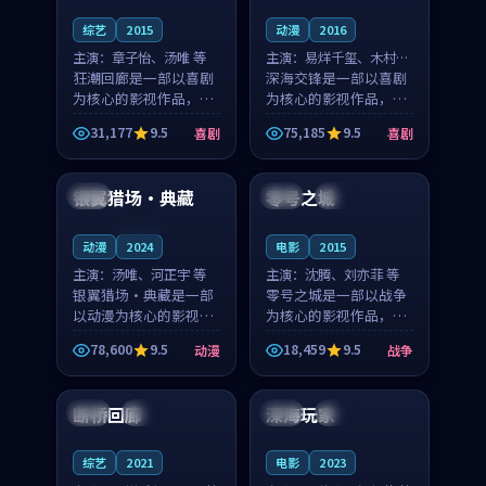
综艺
2015
动漫
2016
主演：
章子怡、汤唯 等
主演：
易烊千玺、木村拓
狂潮回廊是一部以喜剧
哉 等
深海交锋是一部以喜剧
为核心的影视作品，围
为核心的影视作品，围
绕危机、反转与人物成
绕危机、反转与人物成
31,177
9.5
75,185
9.5
喜剧
喜剧
长展开，整体节奏紧
长展开，整体节奏紧
99:36
99:45
凑，值得推荐观看。
凑，值得推荐观看。
银翼猎场·典藏
零号之城
法国
日本
独播
连载中
动漫
2024
电影
2015
主演：
汤唯、河正宇 等
主演：
沈腾、刘亦菲 等
银翼猎场·典藏是一部
零号之城是一部以战争
以动漫为核心的影视作
为核心的影视作品，围
品，围绕危机、反转与
绕危机、反转与人物成
78,600
9.5
18,459
9.5
动漫
战争
人物成长展开，整体节
长展开，整体节奏紧
99:58
99:33
奏紧凑，值得推荐观
凑，值得推荐观看。
看。
断桥回廊
深海玩家
日本
高分
中国
热播
综艺
2021
电影
2023