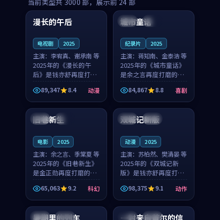
99:16
99:52
当前类型共
3000
部，展示前
24
部
漫长的午后
城市童话
中国
高分
美国
院线
电视剧
2025
纪录片
2025
主演：
李宥真、谢承南 等
主演：
蒋知南、金泰浩 等
2025年的《漫长的午
2025年的《城市童话》
后》是钱亦舒再度打磨
是余之言再度打磨的喜
的动漫佳作。中国大陆
剧佳作。美国的取景与
89,347
8.4
84,867
8.8
动漫
喜剧
的取景与海岛日常的氛
历史战争的氛围相互成
99:04
99:40
围相互成就，李宥真与
就，蒋知南与金泰浩的
谢承南的对手戏自然克
对手戏自然克制，让整
旧巷新生
双城记新版
英国
完结
中国
独播
制，让整部影片在悬念
部影片在悬念与温度
与...
之...
电影
2025
动漫
2025
主演：
余之言、季棠夏 等
主演：
苏柏然、樊清晏 等
2025年的《旧巷新生》
2025年的《双城记新
是金正勋再度打磨的科
版》是钱亦舒再度打磨
幻佳作。英国的取景与
的动作佳作。中国大陆
65,063
9.2
98,375
9.1
科幻
动作
雨夜物语的氛围相互成
的取景与沙漠探险的氛
99:24
99:36
就，余之言与季棠夏的
围相互成就，苏柏然与
对手戏自然克制，让整
樊清晏的对手戏自然克
暑期里的列车
一封来自首尔的信
中国
杜比
韩国
热播
部影片在悬念与温度
制，让整部影片在悬念