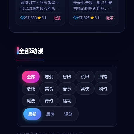
寒锋列车·纪念版是一
逆光追击是一部以犯罪
部以动漫为核心的影视
为核心的影视作品，围
作品，围绕危机、反转
绕危机、反转与人物成
97,883
8.1
97,825
8.1
动漫
犯罪
与人物成长展开，整体
长展开，整体节奏紧
节奏紧凑，值得推荐观
凑，值得推荐观看。
看。
全部动漫
全部
恋爱
冒险
机甲
日常
悬疑
美食
音乐
武侠
科幻
魔法
奇幻
运动
最新
最热
评分