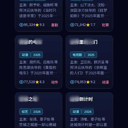
主演：
顾予安、戚南柯 等
主演：
山下凉太、沈知韵
邢沐云执导的《当时只
等
滨田凉介执导的《旧梦
道是寻常》于2025年面
如新》于2025年面世，
世，泰国的城市气质与
中国台湾的城市气质与
95,324
9.3
71,842
7.7
喜剧
犯罪
母女情深的人物心境共
异国相遇的人物心境共
99:20
99:56
同构筑了影片基调。顾
同构筑了影片基调。山
予安、戚南柯用细腻的
下凉太、沈知韵用细腻
黄昏的电车
余晖里的人们
日本
4K
泰国
完结
表演撑起整部喜剧电
的表演撑起整部犯罪
影...
电...
动漫
2025
电视剧
2025
主演：
周怀风、应南风 等
主演：
卫见秋、顾沂溪 等
陈思源执导的《黄昏的
邢沐云执导的《余晖里
电车》于2025年面世，
的人们》于2025年面
日本的城市气质与渔村
世，泰国的城市气质与
77,528
8.3
74,053
9.2
动作
动漫
故事的人物心境共同构
小镇生活的人物心境共
98:38
99:36
筑了影片基调。周怀
同构筑了影片基调。卫
风、应南风用细腻的表
见秋、顾沂溪用细腻的
焚城之城
迷城倒计时
泰国
热播
美国
演撑起整部动作电影，
表演撑起整部动漫电
剧...
影，...
连载中
综艺
2024
动漫
2024
主演：
张译、章子怡 等
主演：
汤唯、章子怡 等
焚城之城是一部以悬疑
迷城倒计时是一部以喜