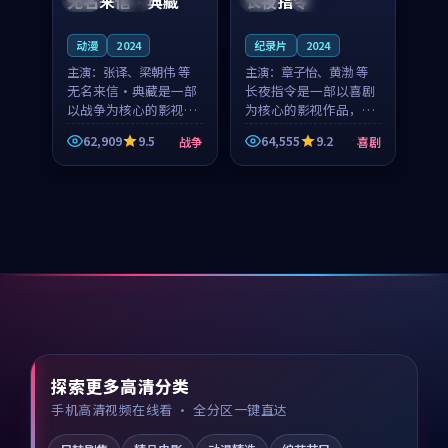
无名来信·典藏
长夜指令
动漫
2024
纪录片
2024
主演：
张译、梁朝伟 等
主演：
章子怡、黄渤 等
无名来信·典藏是一部
长夜指令是一部以喜剧
以战争为核心的影视作
为核心的影视作品，围
品，围绕危机、反转与
绕危机、反转与人物成
62,909
9.5
64,555
9.2
战争
喜剧
人物成长展开，整体节
长展开，整体节奏紧
奏紧凑，值得推荐观
凑，值得推荐观看。
看。
探索更多高清分类
手机高清视频在线看 · 全分区一键直达