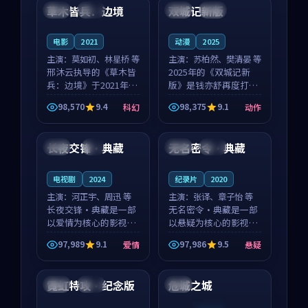
沈意林的对手戏自然克
领衔，高若初担任重要
草木皆兵：边境
双城记新版
泰国
独播
中国
独播
制，让整部影片在悬
角色，戚南柯的叙事
念...
节...
电影
2021
动漫
2025
主演：
莫如初、林星桥 等
主演：
苏柏然、樊清晏 等
邢沐云执导的《草木皆
2025年的《双城记新
兵：边境》于2021年面
版》是钱亦舒再度打磨
世，泰国的城市气质与
的动作佳作。中国大陆
98,570
9.4
98,375
9.1
科幻
动作
校园青春的人物心境共
的取景与沙漠探险的氛
99:26
99:29
同构筑了影片基调。莫
围相互成就，苏柏然与
如初、林星桥用细腻的
樊清晏的对手戏自然克
长夜交锋·典藏
无名密令·典藏
法国
4K
日本
杜比
表演撑起整部科幻电
制，让整部影片在悬念
影...
与...
电视剧
2024
纪录片
2020
主演：
河正宇、周迅 等
主演：
张译、章子怡 等
长夜交锋·典藏是一部
无名密令·典藏是一部
以爱情为核心的影视作
以悬疑为核心的影视作
品，围绕危机、反转与
品，围绕危机、反转与
97,989
9.1
97,986
9.5
爱情
悬疑
人物成长展开，整体节
人物成长展开，整体节
99:54
99:32
奏紧凑，值得推荐观
奏紧凑，值得推荐观
看。
看。
霓虹特攻·纪念版
危城之城
日本
热播
中国
连载中