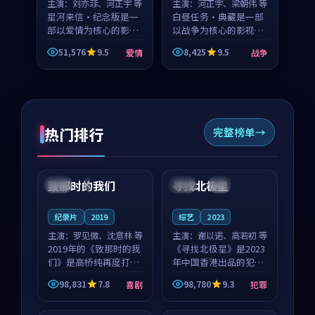
主演：
刘亦菲、河正宇 等
主演：
河正宇、梁朝伟 等
星河来信·纪念版是一
白昼任务·典藏是一部
部以爱情为核心的影视
以战争为核心的影视作
作品，围绕危机、反转
品，围绕危机、反转与
51,576
9.5
8,425
9.5
爱情
战争
与人物成长展开，整体
人物成长展开，整体节
节奏紧凑，值得推荐观
奏紧凑，值得推荐观
看。
看。
热门排行
完整榜单
99:22
99:18
致那时的我们
寻找北极星
中国
4K
中国
4K
纪录片
2019
综艺
2023
主演：
罗见微、沈意林 等
主演：
谢以诺、高若初 等
2019年的《致那时的我
《寻找北极星》是2023
们》是高桥纯再度打磨
年中国香港出品的犯罪
的喜剧佳作。中国大陆
新作，主创团队希望用
98,831
7.8
98,780
9.3
喜剧
犯罪
的取景与都市寓言的氛
公路冒险的故事让观众
99:44
99:40
围相互成就，罗见微与
停下来想一想。谢以诺