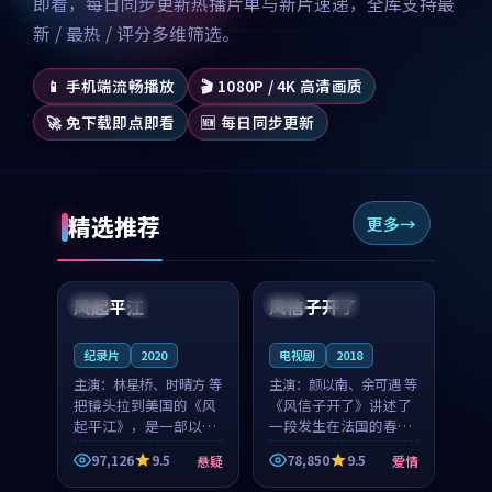
即看，每日同步更新热播片单与新片速递，全库支持最
新 / 最热 / 评分多维筛选。
📱 手机端流畅播放
🎬 1080P / 4K 高清画质
🚀 免下载即点即看
🆕 每日同步更新
精选推荐
更多
99:07
99:21
风起平江
风信子开了
美国
完结
法国
4K
纪录片
2020
电视剧
2018
主演：
林星桥、时晴方 等
主演：
颜以南、余可遇 等
把镜头拉到美国的《风
《风信子开了》讲述了
起平江》，是一部以时
一段发生在法国的春日
光记忆为底色的悬疑作
漫步故事。颜以南饰演
97,126
9.5
78,850
9.5
悬疑
爱情
品。林星桥和时晴方贡
的主角与余可遇的角色
99:53
99:36
献了2020年颇受关注的
因一场意外卷入更深的