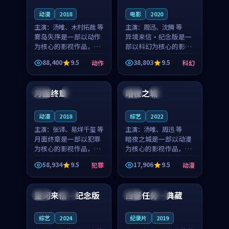
动漫
2018
电影
2020
主演：
汤唯、木村拓哉 等
主演：
周迅、沈腾 等
雾岛失序是一部以动作
异境来信·纪念版是一
为核心的影视作品，围
部以科幻为核心的影视
绕危机、反转与人物成
作品，围绕危机、反转
88,400
9.5
38,803
9.5
动作
科幻
长展开，整体节奏紧
与人物成长展开，整体
99:17
95:59
凑，值得推荐观看。
节奏紧凑，值得推荐观
看。
月面终章
暗夜之城
泰国
4K
英国
独播
动漫
2018
综艺
2022
主演：
张译、易烊千玺 等
主演：
汤唯、周迅 等
月面终章是一部以犯罪
暗夜之城是一部以动漫
为核心的影视作品，围
为核心的影视作品，围
绕危机、反转与人物成
绕危机、反转与人物成
58,934
9.5
17,906
9.5
犯罪
动漫
长展开，整体节奏紧
长展开，整体节奏紧
99:22
99:17
凑，值得推荐观看。
凑，值得推荐观看。
星河来信·纪念版
白昼任务·典藏
韩国
热播
中国
独播
综艺
2024
纪录片
2019