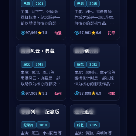
电影
2021
电影
2015
主演：
河正宇、张译 等
主演：
周迅、雷佳音 等
霓虹特攻·纪念版是一
危城之城是一部以犯罪
部以动漫为核心的影视
为核心的影视作品，围
作品，围绕危机、反转
绕危机、反转与人物成
97,969
7.5
97,961
6.6
动漫
犯罪
与人物成长展开，整体
长展开，整体节奏紧
99:29
99:27
节奏紧凑，值得推荐观
凑，值得推荐观看。
看。
南港风云·典藏
断桥倒计时
中国
英国
高分
连载中
综艺
2015
综艺
2021
主演：
黄渤、周迅 等
主演：
梁朝伟、章子怡 等
南港风云·典藏是一部
断桥倒计时是一部以惊
以动作为核心的影视作
悚为核心的影视作品，
品，围绕危机、反转与
围绕危机、反转与人物
97,908
9.1
97,898
6.9
动作
惊悚
人物成长展开，整体节
成长展开，整体节奏紧
99:22
99:10
奏紧凑，值得推荐观
凑，值得推荐观看。
看。
寒锋列车·纪念版
逆光追击
日本
高分
英国
完结
纪录片
2018
综艺
2015
主演：
周迅、木村拓哉 等
主演：
黄渤、梁朝伟 等