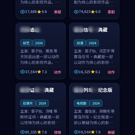
为核心的影视作品，围
剧为核心的影视作品，
绕危机、反转与人物成
围绕危机、反转与人物
17,686
6.6
74,623
6.0
悬疑
喜剧
长展开，整体节奏紧
成长展开，整体节奏紧
99:25
99:53
凑，值得推荐观看。
凑，值得推荐观看。
天际追凶
雾岛信号·典藏
英国
杜比
美国
热播
综艺
2024
动漫
2024
主演：
章子怡、黄渤 等
主演：
章子怡、河正宇 等
天际追凶是一部以动作
雾岛信号·典藏是一部
为核心的影视作品，围
以动作为核心的影视作
绕危机、反转与人物成
品，围绕危机、反转与
37,564
7.3
16,325
6.1
动作
动作
长展开，整体节奏紧
人物成长展开，整体节
99:12
93:15
凑，值得推荐观看。
奏紧凑，值得推荐观
看。
断桥证词·典藏
雾岛列车·纪念版
美国
杜比
美国
4K
纪录片
2024
电视剧
2024
主演：
章子怡、汤唯 等
主演：
雷佳音、梁朝伟 等
断桥证词·典藏是一部
雾岛列车·纪念版是一
以惊悚为核心的影视作
部以悬疑为核心的影视
品，围绕危机、反转与
作品，围绕危机、反转
85,335
7.6
59,544
7.9
惊悚
悬疑
人物成长展开，整体节
与人物成长展开，整体