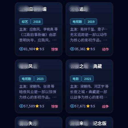
合作演出，影片在情感
纠葛，爱情元素贯穿始
江南旧事新编
无名追踪
日本
院线
韩国
高分
层次与现实质感之间
终，节奏稳健而富有张
游...
力，...
综艺
2018
电视剧
2019
主演：
应南风、李宥真 等
主演：
易烊千玺、章子怡
《江南旧事新编》由邵
等
无名追踪是一部以动作
景明执导，应南风、李
为核心的影视作品，围
宥真领衔主演，是一部
绕危机、反转与人物成
81,984
9.5
35,361
9.5
惊悚
动作
2018年上映的日本惊悚
长展开，整体节奏紧
99:01
99:07
综艺。影片以邻里温情
凑，值得推荐观看。
为切入，呈现一段从初
暗夜风云
长夜之城·典藏
美国
完结
美国
高分
遇到告别都浸着真实
情...
电视剧
2023
电影
2021
主演：
梁朝伟、张译 等
主演：
梁朝伟、河正宇 等
暗夜风云是一部以惊悚
长夜之城·典藏是一部
为核心的影视作品，围
以战争为核心的影视作
绕危机、反转与人物成
品，围绕危机、反转与
57,589
9.5
57,671
9.5
惊悚
战争
长展开，整体节奏紧
人物成长展开，整体节
99:09
91:12
凑，值得推荐观看。
奏紧凑，值得推荐观
看。
雾岛失序
异境来信·纪念版
美国
独播
中国
热播