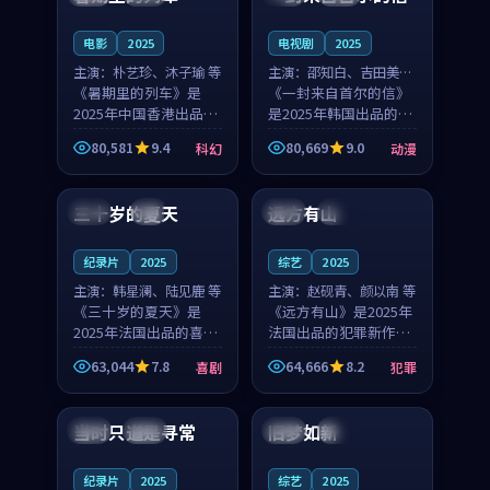
之...
与...
电影
2025
电视剧
2025
主演：
朴艺珍、沐子瑜 等
主演：
邵知白、吉田美琴
《暑期里的列车》是
等
《一封来自首尔的信》
2025年中国香港出品的
是2025年韩国出品的动
科幻新作，主创团队希
漫新作，主创团队希望
80,581
9.4
80,669
9.0
科幻
动漫
望用城市夜归人的故事
用高考往事的故事让观
99:12
99:48
让观众停下来想一想。
众停下来想一想。邵知
朴艺珍领衔，沐子瑜担
白领衔，吉田美琴担任
三十岁的夏天
远方有山
法国
4K
法国
独播
任重要角色，郑书延的
重要角色，谢承南的
叙...
叙...
纪录片
2025
综艺
2025
主演：
韩星澜、陆见鹿 等
主演：
赵砚青、颜以南 等
《三十岁的夏天》是
《远方有山》是2025年
2025年法国出品的喜剧
法国出品的犯罪新作，
新作，主创团队希望用
主创团队希望用高校追
63,044
7.8
64,666
8.2
喜剧
犯罪
深夜电台的故事让观众
梦的故事让观众停下来
99:32
99:08
停下来想一想。韩星澜
想一想。赵砚青领衔，
领衔，陆见鹿担任重要
颜以南担任重要角色，
当时只道是寻常
旧梦如新
泰国
杜比
中国
高分
角色，山田纯一的叙事
山田纯一的叙事节奏
节...
一...
纪录片
2025
综艺
2025