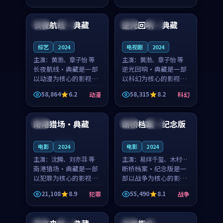
95:10
99:35
奏紧凑，值得推荐观
节奏紧凑，值得推荐观
看。
看。
长夜航线·典藏
逆光回响·典藏
中国
院线
泰国
完结
综艺
2024
电视剧
2024
主演：
黄渤、章子怡 等
主演：
黄渤、章子怡 等
长夜航线·典藏是一部
逆光回响·典藏是一部
以动漫为核心的影视作
以科幻为核心的影视作
品，围绕危机、反转与
品，围绕危机、反转与
58,864
6.2
58,315
8.2
动漫
科幻
人物成长展开，整体节
人物成长展开，整体节
99:55
99:43
奏紧凑，值得推荐观
奏紧凑，值得推荐观
看。
看。
南港猎场·典藏
断桥档案·纪念版
中国
韩国
高分
连载中
电影
2024
电影
2024
主演：
沈腾、刘亦菲 等
主演：
易烊千玺、木村拓
南港猎场·典藏是一部
哉 等
断桥档案·纪念版是一
以犯罪为核心的影视作
部以战争为核心的影视
品，围绕危机、反转与
作品，围绕危机、反转
21,108
8.9
55,490
8.1
犯罪
战争
人物成长展开，整体节
与人物成长展开，整体
99:05
99:11
奏紧凑，值得推荐观
节奏紧凑，值得推荐观
看。
看。
法国
高分
泰国
杜比